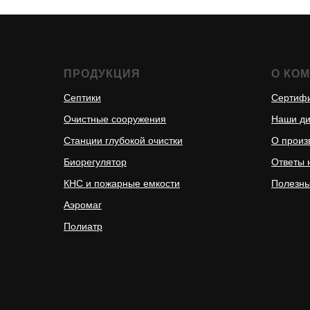
ПРОДУКЦИЯ
О КО
Септики
Сертиф
Очистные сооружения
Наши д
Станции глубокой очистки
О произ
Биорегулятор
Ответы 
КНС и пожарные емкости
Полезны
Аэромаг
Полиатр