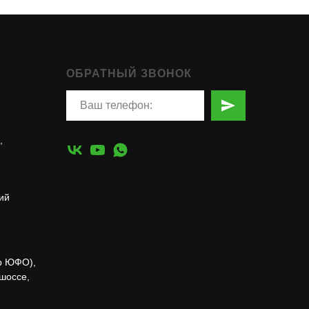
ОБРАТНЫЙ ЗВОНОК
,
ий
р ЮФО),
 шоссе,