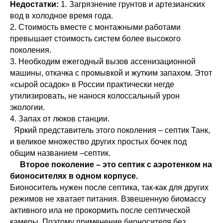
Недостатки:
1. Загрязнение грунтов и артезианских
вод в холодное время года.
2. Стоимость вместе с монтажными работами
превышает стоимость систем более высокого
поколения.
3. Необходим ежегодный вызов ассенизационной
машины, откачка с промывкой и жутким запахом. Этот
«сырой осадок» в России практически негде
утилизировать, не нанося колоссальный урон
экологии.
4. Запах от люков станции.
Яркий представитель этого поколения – септик Танк,
и великое множество других простых бочек под
общим названием –септик.
Второе поколение – это септик с аэротенком на
бионосителях в одном корпусе.
Бионоситель нужен после септика, так-как для других
режимов не хватает питания. Взвешенную биомассу
активного ила не прокормить после септической
камеры. Поэтому применение бионосителя без