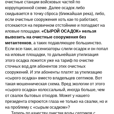
очистные станции войсковых частей по
коррупционной схеме. Далее осадок либо
скидывается в точку сброса (ближайшая река), либо,
если очистные сооружения хоть как-то работают,
отсекаются на первичном отстойнике и попадают на
иловые площадки.
«СЫРОЙ ОСАДОК» нельзя
вывозить на очистные сооружения без
метантенков
, а таких подавляющее большинство.
Если все-таки, ассенизаторы слили осадок и он попал
на иловые площадки, то дальнейшая утилизация
этого осадка ложится уже на тариф по очистке
сточных вод для абонентов этих очистных
сооружений. И эти абоненты платят за утилизацию
«сырого осадка» вместо владельцев септиков. Вот
такая мошенническая схема. Вред экологии от этого
«сырого осадка» колоссальный, иногда больше, чем
от свалок бытовых отходов. Может у нашего
президента откроются глаза не только на свалки, но и
на проблему с «сырым осадком»?
Теперь по качеству очистки воды септиков с