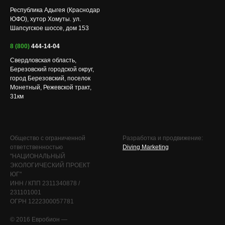
Республика Адыгея (Краснодар
ЮФО), хутор Хомуты. ул.
Шапсугское шоссе, дом 153
8 (800)
444-14-04
Свердловская область,
Березовский городской округ,
город Березовский, поселок
Монетный, Режевской тракт,
31км
Общество с ограниченной
Разработка и продвижение:
ответственностью
Diving Marketing
"НАЦИОНАЛЬНЫЙ
ЭКОЛОГИЧЕСКИЙ ПРОЕКТ
ЮГ"
ИНН / КПП 2311340878 /
231101001
ОГРН 1222300057781
© 2016 Евробион —