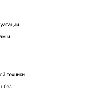
луатации.
ам и
ой техники.
н без