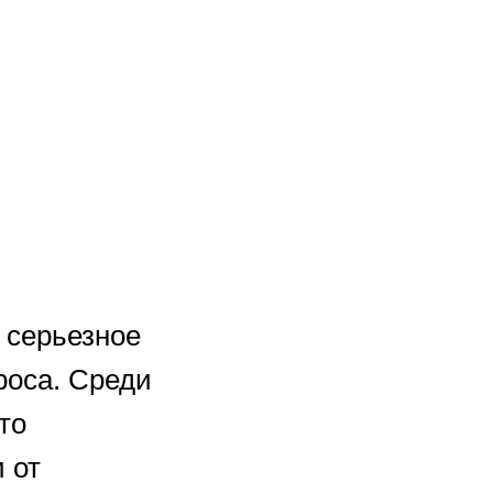
 серьезное
роса. Среди
то
 от