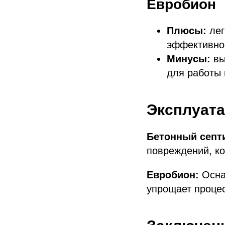
Евробион
Плюсы:
лег
эффективно
Минусы:
вы
для работы 
Эксплуат
Бетонный септ
повреждений, ко
Евробион:
Осна
упрощает процес