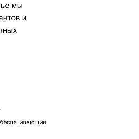
атье мы
антов и
ичных
.
обеспечивающие