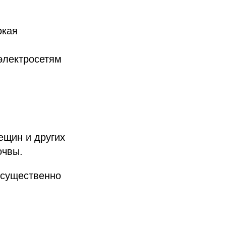
окая
 электросетям
ещин и других
очвы.
 существенно