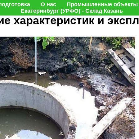
й септик vs Евробион:
подготовка
О нас
Промышленные объекты
Екатеринбург (УРФО) - Склад Казань
ие характеристик и эксп