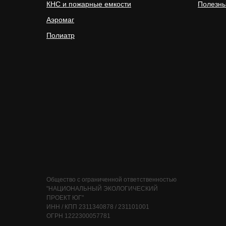
КНС и пожарные емкости
Полезны
Аэромаг
Полиатр
Общество с ограниченной ответственностью
"НАЦИОНАЛЬНЫЙ ЭКОЛОГИЧЕСКИЙ
ПРОЕКТ ЮГ"
ИНН / КПП 2311340878 / 231101001
ОГРН 1222300057781