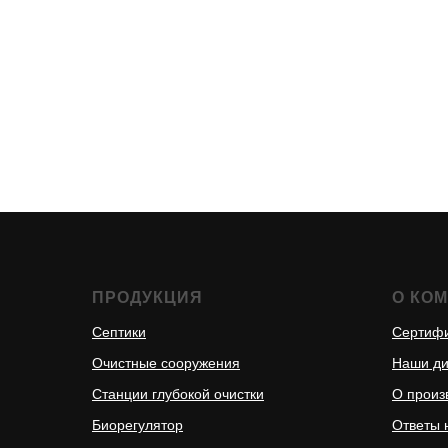
ПРОДУКЦИЯ
О КО
Септики
Сертиф
Очистные сооружения
Наши д
Станции глубокой очистки
О произ
Биорегулятор
Ответы 