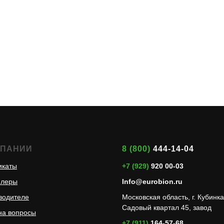
МПАНИИ
8 (800)
444-14-04
икаты
+7 (929)
920 00-03
илеры
Info@eurobion.ru
водителе
Московская область, г. Кубинка
Садовый квартал 45, завод
на вопросы
+7 (911)
164-57-68