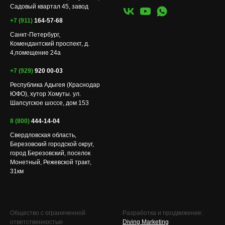
Садовый квартал 45, завод
+7 (911)
164-57-68
Санкт-Петербург,
Комендантский проспект, д.
4,помещение 24а
+7 (929)
920 00-03
Республика Адыгея (Краснодар
ЮФО), хутор Хомуты. ул.
Шапсугское шоссе, дом 153
8 (800)
444-14-04
Свердловская область,
Березовский городской округ,
город Березовский, поселок
Монетный, Режевской тракт,
31км
Общество с ограниченной
Разработка и продвижение:
ответственностью
Diving Marketing