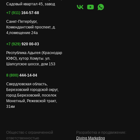
Садовый квартал 45, завод
+7 (911)
164-57-68
Санкт-Петербург,
Комендантский проспект, д.
4,помещение 24а
+7 (929)
920 00-03
Республика Адыгея (Краснодар
ЮФО), хутор Хомуты. ул.
Шапсугское шоссе, дом 153
8 (800)
444-14-04
Свердловская область,
Березовский городской округ,
город Березовский, поселок
Монетный, Режевской тракт,
31км
Общество с ограниченной
Разработка и продвижение:
ответственностью
Diving Marketing