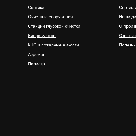
Септики
Сертиф
Очистные сооружения
Наши д
Станции глубокой очистки
О произ
Биорегулятор
Ответы 
КНС и пожарные емкости
Полезны
Аэромаг
Полиатр