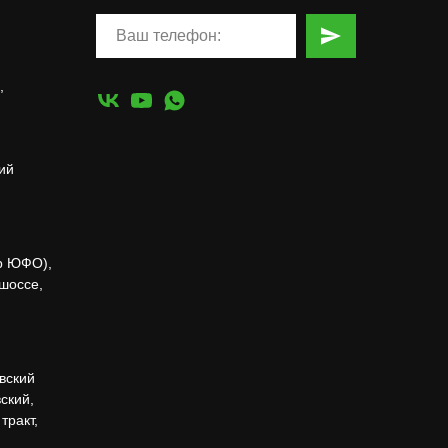
,
ий
р ЮФО),
 шоссе,
вский
ский,
тракт,