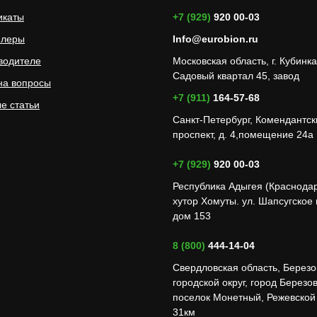
икаты
+7 (929)
920 00-03
илеры
Info@eurobion.ru
водителе
Московская область, г. Кубинка
Садовый квартал 45, завод
на вопросы
+7 (911)
164-57-68
е статьи
Санкт-Петербург, Комендантск
проспект, д. 4,помещение 24а
+7 (929)
920 00-03
Республика Адыгея (Краснода
хутор Хомуты. ул. Шапсугское
дом 153
8 (800)
444-14-04
Свердловская область, Березо
городской округ, город Березов
поселок Монетный, Режевской 
31км