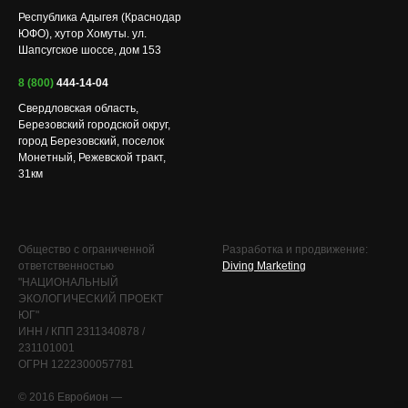
Республика Адыгея (Краснодар
ЮФО), хутор Хомуты. ул.
Шапсугское шоссе, дом 153
8 (800)
444-14-04
Свердловская область,
Березовский городской округ,
город Березовский, поселок
Монетный, Режевской тракт,
31км
Общество с ограниченной
Разработка и продвижение:
ответственностью
Diving Marketing
"НАЦИОНАЛЬНЫЙ
ЭКОЛОГИЧЕСКИЙ ПРОЕКТ
ЮГ"
ИНН / КПП 2311340878 /
231101001
ОГРН 1222300057781
© 2016 Евробион —