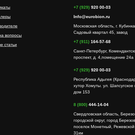
икаты
+7 (929)
920 00-03
илеры
Info@eurobion.ru
водителе
Московская область, г. Кубинка
Садовый квартал 45, завод
на вопросы
+7 (911)
164-57-68
е статьи
Санкт-Петербург, Комендантск
проспект, д. 4,помещение 24а
+7 (929)
920 00-03
Республика Адыгея (Краснода
хутор Хомуты. ул. Шапсугское
дом 153
8 (800)
444-14-04
Свердловская область, Березо
городской округ, город Березов
поселок Монетный, Режевской 
31км