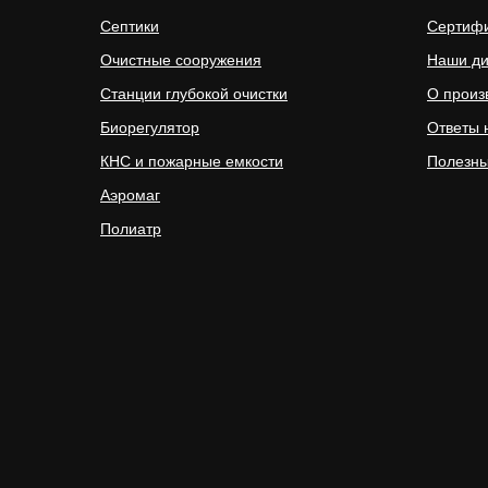
Септики
Сертиф
Очистные сооружения
Наши д
Станции глубокой очистки
О произ
Биорегулятор
Ответы 
КНС и пожарные емкости
Полезны
Аэромаг
Полиатр