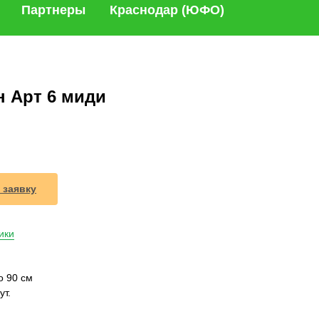
Партнеры
Краснодар (ЮФО)
 Арт 6 миди
 заявку
ики
о 90 см
ут.