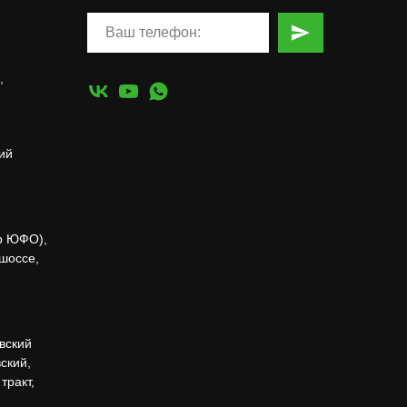
,
ий
р ЮФО),
 шоссе,
вский
ский,
тракт,