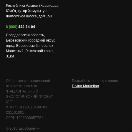
Республика Адыгея (Краснодар
ЮФО), хутор Хомуты. ул.
Шапсугское шоссе, дом 153
8 (800)
444-14-04
Свердловская область,
Березовский городской округ,
город Березовский, поселок
Монетный, Режевской тракт,
31км
Общество с ограниченной
Разработка и продвижение:
ответственностью
Diving Marketing
"НАЦИОНАЛЬНЫЙ
ЭКОЛОГИЧЕСКИЙ ПРОЕКТ
ЮГ"
ИНН / КПП 2311340878 /
231101001
ОГРН 1222300057781
© 2016 Евробион —