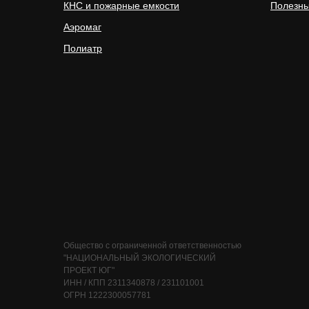
КНС и пожарные емкости
Полезны
Аэромаг
Полиатр
Общество с ограниченной ответственностью
"НАЦИОНАЛЬНЫЙ ЭКОЛОГИЧЕСКИЙ
ПРОЕКТ ЮГ"
ИНН / КПП 2311340878 / 231101001
ОГРН 1222300057781