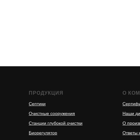
ПРОДУКЦИЯ
О КО
Септики
Сертиф
Очистные сооружения
Наши д
Станции глубокой очистки
О произ
Биорегулятор
Ответы 