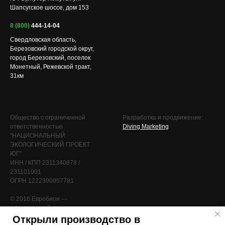
Шапсугское шоссе, дом 153
8 (800)
444-14-04
Свердловская область,
Березовский городской округ,
город Березовский, поселок
Монетный, Режевской тракт,
31км
Общество с ограниченной
Разработка и продвижение:
ответственностью
Diving Marketing
"НАЦИОНАЛЬНЫЙ
ЭКОЛОГИЧЕСКИЙ ПРОЕКТ
ЮГ"
ИНН / КПП 2311340878 /
231101001
ОГРН 1222300057781
© 2016 Евробион —
официальный
сайт производителя септиков и
Открыли производство в