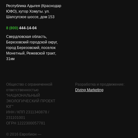
Республика Адыгея (Краснодар
ЮФО), хутор Хомуты. ул.
Шапсугское шоссе, дом 153
8 (800)
444-14-04
Свердловская область,
Березовский городской округ,
город Березовский, поселок
Монетный, Режевской тракт,
31км
Общество с ограниченной
Разработка и продвижение:
ответственностью
Diving Marketing
"НАЦИОНАЛЬНЫЙ
ЭКОЛОГИЧЕСКИЙ ПРОЕКТ
ЮГ"
ИНН / КПП 2311340878 /
231101001
ОГРН 1222300057781
© 2016 Евробион —