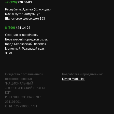
+7 (929)
920 00-03
Республика Адыгея (Краснодар
ЮФО), хутор Хомуты. ул.
Шапсугское шоссе, дом 153
8 (800)
444-14-04
Свердловская область,
Березовский городской округ,
город Березовский, поселок
Монетный, Режевской тракт,
31км
Общество с ограниченной
Разработка и продвижение:
ответственностью
Diving Marketing
"НАЦИОНАЛЬНЫЙ
ЭКОЛОГИЧЕСКИЙ ПРОЕКТ
ЮГ"
ИНН / КПП 2311340878 /
231101001
ОГРН 1222300057781